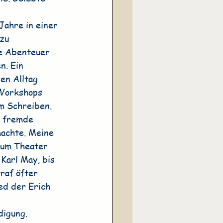
ahre in einer 
zu 
e Abenteuer 
n. Ein 
en Alltag 
 Workshops 
m Schreiben. 
t fremde 
machte. Meine 
zum Theater 
Karl May, bis 
raf öfter 
ed der Erich 
igung. 