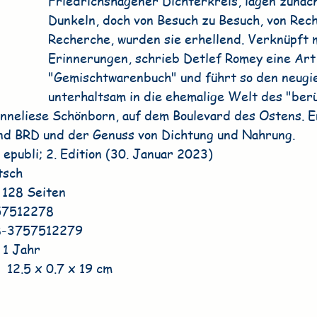
Friedrichshagener Dichterkreis, lagen zunäch
Dunkeln, doch von Besuch zu Besuch, von Rec
Recherche, wurden sie erhellend. Verknüpft m
Erinnerungen, schrieb Detlef Romey eine Art
"Gemischtwarenbuch" und führt so den neugie
unterhaltsam in die ehemalige Welt des "be
neliese Schönborn, auf dem Boulevard des Ostens. Er
nd BRD und der Genuss von Dichtung und Nahrung.
 : ‎ 
epubli; 2. Edition (30. Januar 2023)
tsch
 ‎ 
128 Seiten
57512278
8-3757512279
 1 Jahr
en ‏ : ‎ 
12.5 x 0.7 x 19 cm