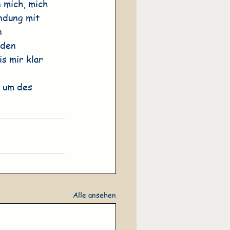
 mich, mich 
ndung mit 
n 
 den 
s mir klar 
 um des 
Alle ansehen