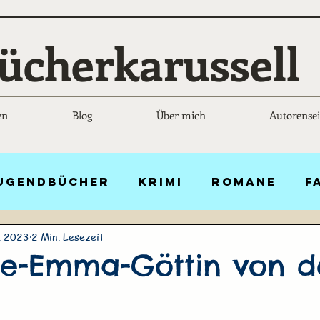
ücherkarussell
en
Blog
Über mich
Autorensei
Jugendbücher
Krimi
Romane
F
. 2023
2 Min. Lesezeit
Liebesgeschichten
Historisch
te-Emma-Göttin von d
n
Belletristik
Thriller
Scien