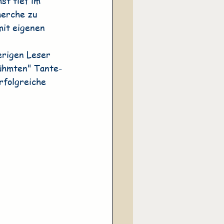
st tief im 
herche zu 
it eigenen 
 
rigen Leser 
rühmten" Tante-
folgreiche 