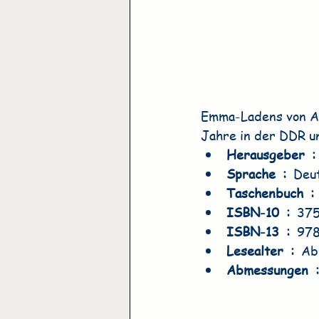
Emma-Ladens von An
Jahre in der DDR u
Herausgeber ‏
Sprache ‏ : ‎ 
Deu
Taschenbuch ‏ :
ISBN-10 ‏ : ‎ 
37
ISBN-13 ‏ : ‎ 
97
Lesealter ‏ : ‎ 
Ab
Abmessung