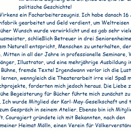
politische Geschichte!
irkens ein Facharbeiterzeugnis. Ich habe danach 16 J
abrik gearbeitet und Geld verdient, um Weltreisen 
rüher Wunsch wurde verwirklicht und es gab sehr viel
usmeister, schließlich Betreuer in drei Seniorenheime
m Naturell entspricht, Menschen zu unterhalten, der
n. Mitten in all der Jahre in professionelle Seminare,
änger, Illustrator, und eine mehrjährige Ausbildung i
 Bühne, fremde Texte! Irgendwann verlor ich die Lus
lernen, wenngleich die Theaterarbeit irre viel Spaß 
chprojekte, forderten mich jedoch heraus. Die Liebe 
rühe Begeisterung für Bücher führte mich zunächst zu 
. Ich wurde Mitglied der Karl-May-Geselkschaft und t
zum Gespräch in seinem Atelier. Ebenso bin ich Mitgli
. Couragiert gründete ich mit Bekannten, nach den 
meiner Heimat Mölln, einen Verein für Völkerverständ