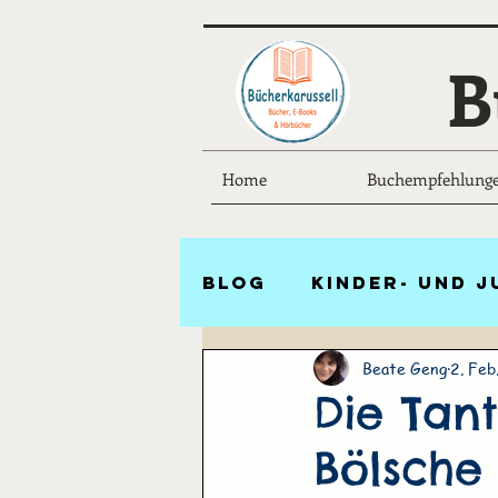
B
Home
Buchempfehlung
Blog
Kinder- und 
Beate Geng
2. Feb
Lyrik
Ratgeber
Die Tan
Bölsche
Vampirgeschichte