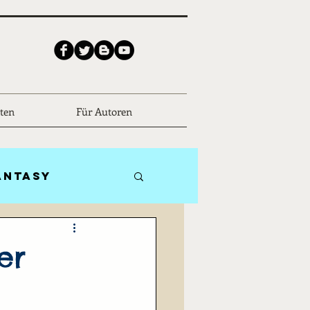
ten
Für Autoren
antasy
Biografien
er
ceFiction