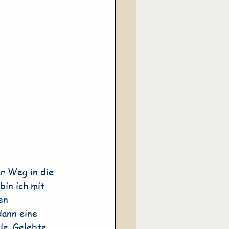
r Weg in die 
bin ich mit 
en 
ann eine 
le. Gelebte 