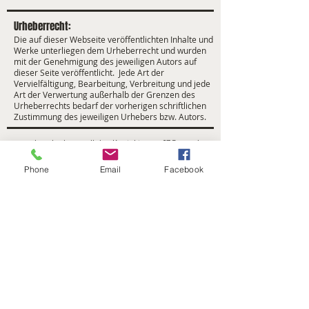
Urheberrecht:
Die auf dieser Webseite veröffentlichten Inhalte und
Werke unterliegen dem Urheberrecht und wurden
mit der Genehmigung des jeweiligen Autors auf
dieser Seite veröffentlicht. Jede Art der
Vervielfältigung, Bearbeitung, Verbreitung und jede
Art der Verwertung außerhalb der Grenzen des
Urheberrechts bedarf der vorherigen schriftlichen
Zustimmung des jeweiligen Urhebers bzw. Autors.
www.buecherkarussell.de
- Kontakt:
geng67@gmx.de
-
©
2015-2026
Beate Geng
Phone
Email
Facebook
Home
Kontakt
Für Autoren
Über mich