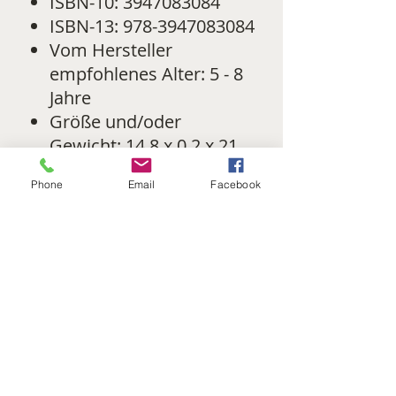
ISBN-10: 3947083084
ISBN-13: 978-3947083084
Vom Hersteller
empfohlenes Alter: 5 - 8
Jahre
Größe und/oder
Gewicht: 14,8 x 0,2 x 21
cm
Phone
Email
Facebook
->> Buch bestellen ...
Urheberrecht:
Die auf dieser Webseite veröffentlichten Inhalte und
Werke unterliegen dem Urheberrecht und wurden
mit der Genehmigung des jeweiligen Autors auf
dieser Seite veröffentlicht. Jede Art der
Vervielfältigung, Bearbeitung, Verbreitung und jede
Art der Verwertung außerhalb der Grenzen des