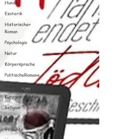
Hunde
Esoterik
Historischer
Roman
Psychologie
Natur
Körpersprache
PolitischeRomane
Humor
Kurzgeschichten
Religion
Politik
Gedichte