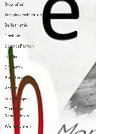
Biografien
Vampirgeschichten
Belletristik
Thriller
ScienceFiction
Fiktion
Dramatik
Abenteuer
Action
Erzählungen
Tierische
Geschichten
Weihnachten