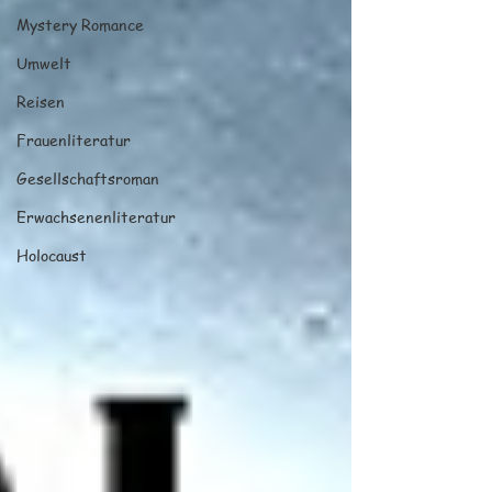
Mystery Romance
Umwelt
Reisen
Frauenliteratur
Gesellschaftsroman
Erwachsenenliteratur
Holocaust