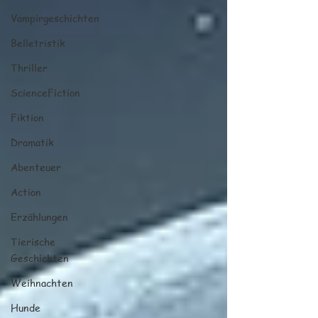
Vampirgeschichten
Belletristik
Thriller
ScienceFiction
Fiktion
Dramatik
Abenteuer
Action
Erzählungen
Tierische
Geschichten
Weihnachten
Hunde