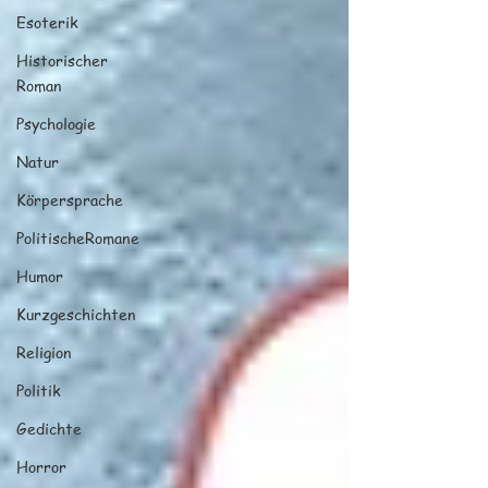
Esoterik
Historischer
Roman
Psychologie
Natur
Körpersprache
PolitischeRomane
Humor
Kurzgeschichten
Religion
Politik
Gedichte
Horror