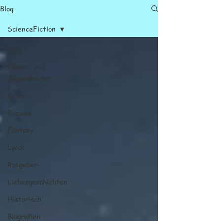
Blog
ScienceFiction
Blog
Kinder- und
Jugendbücher
Krimi
Romane
Fantasy
Lyrik
Ratgeber
Liebesgeschichten
Historisch
Biografien