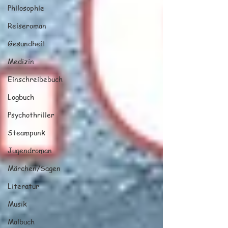
Philosophie
Reiseroman
Gesundheit
Medizin
Einschreibebuch
Logbuch
Psychothriller
Steampunk
Jugendroman
Märchen/Sagen
Literatur
Musik
Malbuch