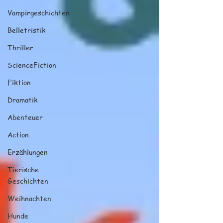
Vampirgeschichten
Belletristik
Thriller
ScienceFiction
Fiktion
Dramatik
Abenteuer
Action
Erzählungen
Tierische
Geschichten
Weihnachten
Hunde