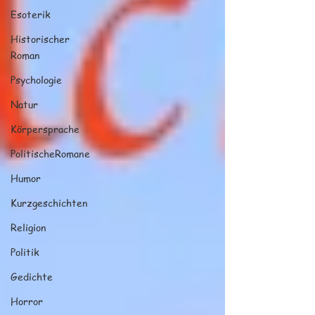
Esoterik
Historischer
Roman
Psychologie
Natur
Körpersprache
PolitischeRomane
Humor
Kurzgeschichten
Religion
Politik
Gedichte
Horror