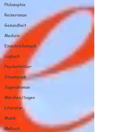
Philosophie
Reiseroman
Gesundheit
Medizin
Einschreibebuch
Logbuch
Psychothriller
Steampunk
Jugendroman
Märchen/Sagen
Literatur
Musik
Malbuch