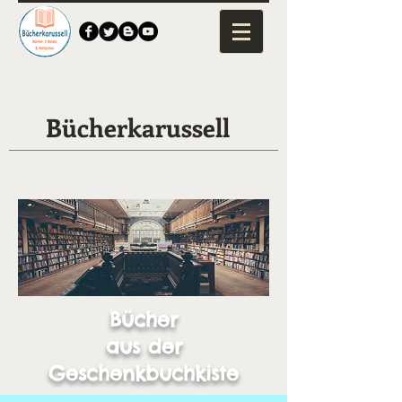
Bücherkarussell
Bücher
aus der
Geschenkbuchkiste