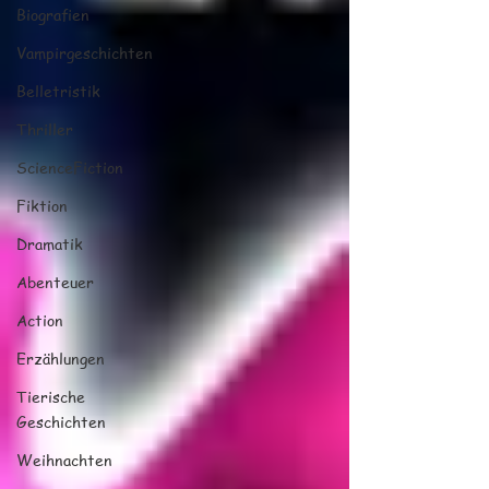
Biografien
Vampirgeschichten
Belletristik
Thriller
ScienceFiction
Fiktion
Dramatik
Abenteuer
Action
Erzählungen
Tierische
Geschichten
Weihnachten