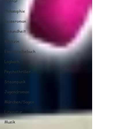
Horror
Philosophie
Reiseroman
Gesundheit
Medizin
Einschreibebuch
Logbuch
Psychothriller
Steampunk
Jugendroman
Märchen/Sagen
Literatur
Musik