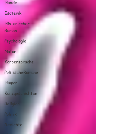
Hunde
Esoterik
Historischer
Roman
Psychologie
Natur
Körpersprache
PolitischeRomane
Humor
Kurzgeschichten
Religion
Politik
Gedichte