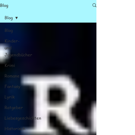
Blog
Blog
Blog
Kinder-
und
Jugendbücher
Krimi
Romane
Fantasy
Lyrik
Ratgeber
Liebesgeschichten
Historisch