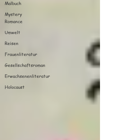
Malbuch
Mystery
Romance
Umwelt
Reisen
Frauenliteratur
Gesellschaftsroman
Erwachsenenliteratur
Holocaust