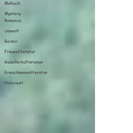
Malbuch
Mystery
Romance
Umwelt
Reisen
Frauenliteratur
Gesellschaftsroman
Erwachsenenliteratur
Holocaust