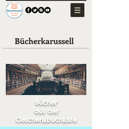
Bücherkarussell
Bücher
aus der
Geschenkbuchkiste