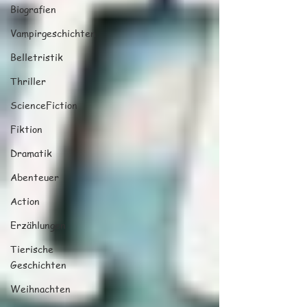
Biografien
Vampirgeschichten
Belletristik
Thriller
ScienceFiction
Fiktion
Dramatik
Abenteuer
Action
Erzählungen
Tierische
Geschichten
Weihnachten