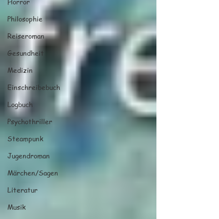
Horror
Philosophie
Reiseroman
Gesundheit
Medizin
Einschreibebuch
Logbuch
Psychothriller
Steampunk
Jugendroman
Märchen/Sagen
Literatur
Musik