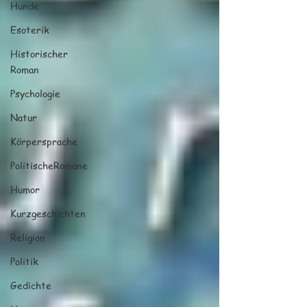
Hunde
Esoterik
Historischer
Roman
Psychologie
Natur
Körpersprache
PolitischeRomane
Humor
Kurzgeschichten
Religion
Politik
Gedichte