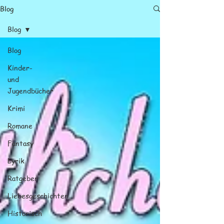
Blog
Blog
Blog
Kinder-
und
Jugendbücher
Krimi
Romane
Fantasy
Lyrik
Ratgeber
Liebesgeschichten
Historisch