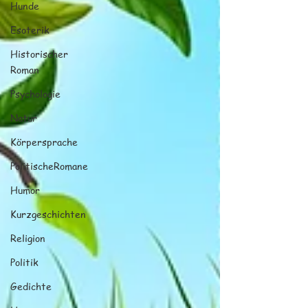
Hunde
Esoterik
Historischer
Roman
Psychologie
Natur
Körpersprache
PolitischeRomane
Humor
Kurzgeschichten
Religion
Politik
Gedichte