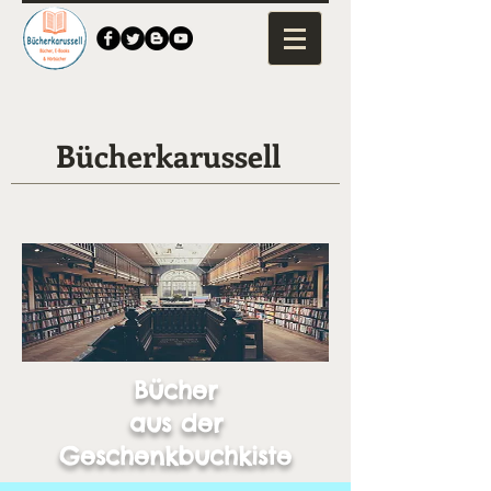
Bücherkarussell
Bücher
aus der
Geschenkbuchkiste