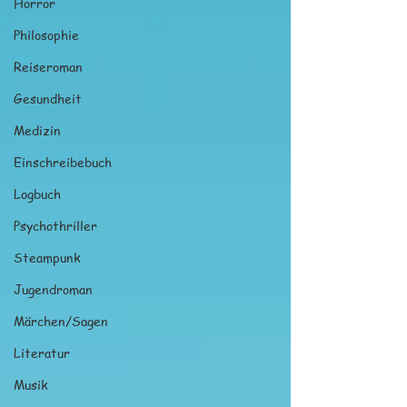
Horror
Philosophie
Reiseroman
Gesundheit
Medizin
Einschreibebuch
Logbuch
Psychothriller
Steampunk
Jugendroman
Märchen/Sagen
Literatur
Musik