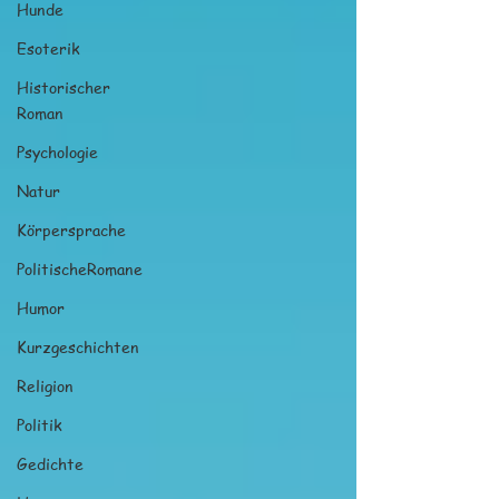
Hunde
Esoterik
Historischer
Roman
Psychologie
Natur
Körpersprache
PolitischeRomane
Humor
Kurzgeschichten
Religion
Politik
Gedichte