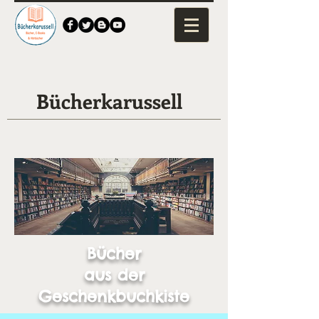
Bücherkarussell
Bücher
aus der
Geschenkbuchkiste