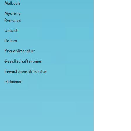
Malbuch
Mystery
Romance
Umwelt
Reisen
Frauenliteratur
Gesellschaftsroman
Erwachsenenliteratur
Holocaust