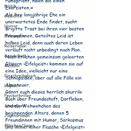
rumspricht, holen die einen 
Politik
Exorzisten.«
Als ihre langjährige Ehe ein 
Gedichte
unerwartetes Ende findet, sucht 
Horror
Brigitte Trost bei ihren vier besten 
Freundinnen. Geteiltes Leid ist 
Philosophie
halbes Leid, denn auch deren Leben 
Reiseroman
verläuft nicht unbedingt nach Plan. 
Gesundheit
Nach etlichen gemeinsam geleerten 
Gläsern ›Eifelgeist‹ kommen sie auf 
Medizin
eine Idee, vielleicht nur eine 
Einschreibebuch
Schnapsidee, aber auf alle Fälle ein 
Abenteuer.
Logbuch
Gönnt euch dieses herrlich skurrile 
Psychothriller
Buch über Freundschaft, Dorfleben, 
Steampunk
und die Wehwehchen des 
beginnenden Alters, denen 5 
Jugendroman
Freundinnen mit Humor, Sarkasmus 
Märchen/Sagen
und immer einer Flasche ›Eifelgeist‹ 