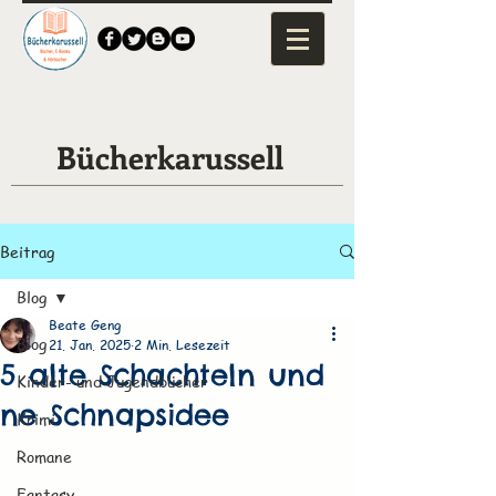
Bücherkarussell
Beitrag
Blog
Beate Geng
Blog
21. Jan. 2025
2 Min. Lesezeit
5 alte Schachteln und
Kinder- und Jugendbücher
ne Schnapsidee
Krimi
Romane
Fantasy