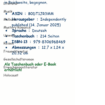
in Reichweite, begegnen.
Literatur
Musik
ASIN ‏ : ‎ 
B0DT1JR3MM
Herausgeber ‏ : ‎ 
Independently 
Malbuch
published (14. Januar 2025)
Mystery Romance
Sprache ‏ : ‎ 
Deutsch
Umwelt
Taschenbuch ‏ : ‎ 
214 Seiten
ISBN-13 ‏ : ‎ 
979-8306968469
Reisen
Abmessungen ‏ : ‎ 
12.7 x 1.24 x 
Frauenliteratur
20.32 cm
Gesellschaftsroman
Als Taschenbuch oder E-Book 
Erwachsenenliteratur
erhältlich!
Holocaust