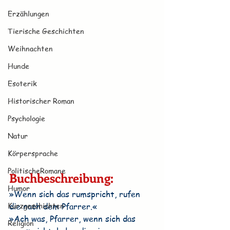
Erzählungen
Tierische Geschichten
Weihnachten
Hunde
Esoterik
Historischer Roman
Psychologie
Natur
Körpersprache
PolitischeRomane
Buchbeschreibung:
Humor
»Wenn sich das rumspricht, rufen 
Kurzgeschichten
die nach dem Pfarrer.«
»Ach was, Pfarrer, wenn sich das 
Religion