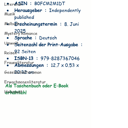
ASIN ‏ : ‎ 
B0FCM2M1DT
Literatur
Herausgeber ‏ : ‎ 
Independently 
Musik
published
Malbuch
Erscheinungstermin ‏ : ‎ 
8. Juni 
2025
Mystery Romance
Sprache ‏ : ‎ 
Deutsch
Umwelt
Seitenzahl der Print-Ausgabe ‏ : ‎ 
92 Seiten
Reisen
ISBN-13 ‏ : ‎ 
979-8287367046
Frauenliteratur
Abmessungen ‏ : ‎ 
12.7 x 0.53 x 
20.32 cm
Gesellschaftsroman
Erwachsenenliteratur
Als Taschenbuch oder E-Book 
Holocaust
erhältlich!