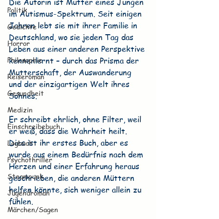
Die Autorin ist Mutter eines Jungen 
Politik
im Autismus-Spektrum. Seit einigen 
Jahren lebt sie mit ihrer Familie in 
Gedichte
Deutschland, wo sie jeden Tag das 
Horror
Leben aus einer anderen Perspektive 
Philosophie
kennenlernt – durch das Prisma der 
Mutterschaft, der Auswanderung 
Reiseroman
und der einzigartigen Welt ihres 
Gesundheit
Sohnes.
Medizin
Er schreibt ehrlich, ohne Filter, weil 
Einschreibebuch
er weiß, dass die Wahrheit heilt. 
Dies ist ihr erstes Buch, aber es 
Logbuch
wurde aus einem Bedürfnis nach dem 
Psychothriller
Herzen und einer Erfahrung heraus 
Steampunk
geschrieben, die anderen Müttern 
helfen könnte, sich weniger allein zu 
Jugendroman
fühlen.
Märchen/Sagen