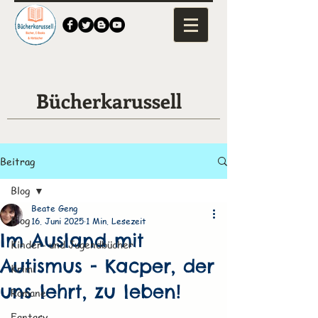
Bücherkarussell
Beitrag
Blog
Beate Geng
Blog
16. Juni 2025
1 Min. Lesezeit
Im Ausland mit
Kinder- und Jugendbücher
Autismus - Kacper, der
Krimi
uns lehrt, zu leben!
Romane
Fantasy