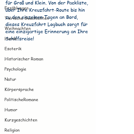
für Groß und Klein. Von der Packliste, 
Erzählungen
über Ihre Kreuzfahrt-Route bis hin 
zu den einzelnen Tagen an Bord, 
Tierische Geschichten
dieses Kreuzfahrt Logbuch sorgt für 
Weihnachten
eine einzigartige Erinnerung an Ihre 
Schiffsreise!
Hunde
Esoterik
Historischer Roman
Psychologie
Natur
Körpersprache
PolitischeRomane
Humor
Kurzgeschichten
Religion