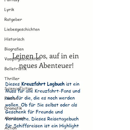
Lyrik
Ratgeber
Liebesgeschichten
Historisch
Biografien
Leinen Los, auf in ein 
Vampirgeschichten
neues Abenteuer!
Belletristik
Thriller
Dieses
 Kreuzfahrt Logbuch
 ist ein 
ScienceFiction
Muss für alle Kreuzfahrt-Fans und 
auch für die, die es noch werden 
Fiktion
wollen. Ob für Sie selbst oder als 
Dramatik
Geschenk für Freunde und 
Abenteuer
Verwandte. Dieses Reisetagebuch 
für Schiffsreisen ist ein Highlight 
Action