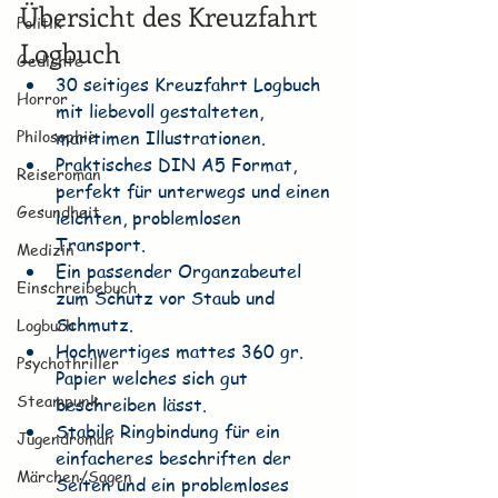
Übersicht des Kreuzfahrt 
Politik
Logbuch
Gedichte
30 seitiges Kreuzfahrt Logbuch 
Horror
mit liebevoll gestalteten, 
Philosophie
maritimen Illustrationen.
Praktisches DIN A5 Format, 
Reiseroman
perfekt für unterwegs und einen 
Gesundheit
leichten, problemlosen 
Transport.
Medizin
Ein passender Organzabeutel 
Einschreibebuch
zum Schutz vor Staub und 
Schmutz.
Logbuch
Hochwertiges mattes 360 gr. 
Psychothriller
Papier welches sich gut 
Steampunk
beschreiben lässt.
Stabile Ringbindung für ein 
Jugendroman
einfacheres beschriften der 
Märchen/Sagen
Seiten und ein problemloses 