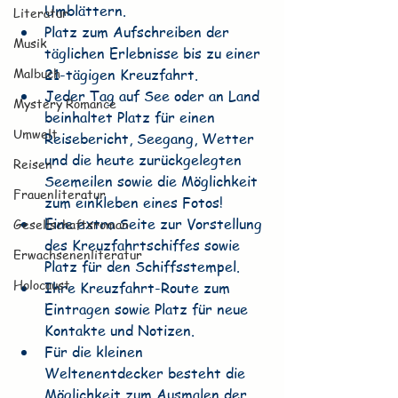
Umblättern.
Literatur
Platz zum Aufschreiben der 
Musik
täglichen Erlebnisse bis zu einer 
Malbuch
21-tägigen Kreuzfahrt.
Jeder Tag auf See oder an Land 
Mystery Romance
beinhaltet Platz für einen 
Umwelt
Reisebericht, Seegang, Wetter 
und die heute zurückgelegten 
Reisen
Seemeilen sowie die Möglichkeit 
Frauenliteratur
zum einkleben eines Fotos!
Eine extra Seite zur Vorstellung 
Gesellschaftsroman
des Kreuzfahrtschiffes sowie 
Erwachsenenliteratur
Platz für den Schiffsstempel.
Holocaust
Ihre Kreuzfahrt-Route zum 
Eintragen sowie Platz für neue 
Kontakte und Notizen.
Für die kleinen 
Weltenentdecker besteht die 
Möglichkeit zum Ausmalen der 