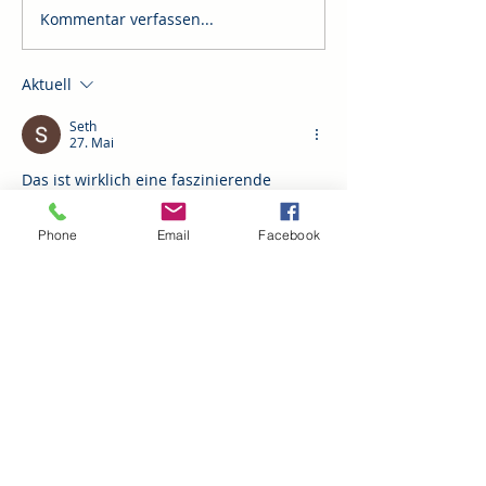
Kommentar verfassen...
Aktuell
Seth
27. Mai
Das ist wirklich eine faszinierende 
Geschichte über Pias Reise, die mich 
direkt an eigene Erfahrungen erinnert 
Phone
Email
Facebook
hat. Manchmal fühlt es sich an, als 
würde man selbst auf einer solchen 
Reise sein, mit all den Höhen und Tiefen, 
den unerwarteten Wendungen und den 
Momenten des Innehaltens. Besonders 
der Teil, wo sie sich ihren Ängsten 
gestellt hat, hat mich sehr berührt. Das 
ist etwas, das wir alle kennen, oder? Sich 
überwinden zu müssen, um 
weiterzukommen. Ich frage mich, ob es 
noch weitere…