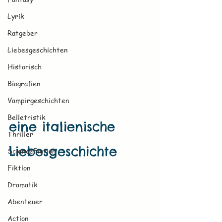
Lyrik
Ratgeber
Liebesgeschichten
Historisch
Biografien
Vampirgeschichten
Belletristik
eine italienische 
Thriller
Liebesgeschichte
ScienceFiction
Fiktion
Dramatik
Abenteuer
Action