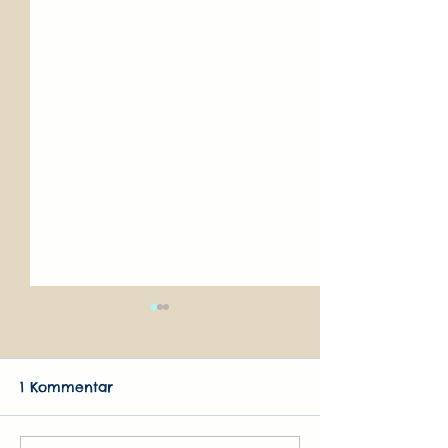
1 Kommentar
Begegnungen
Dieses eine Leben