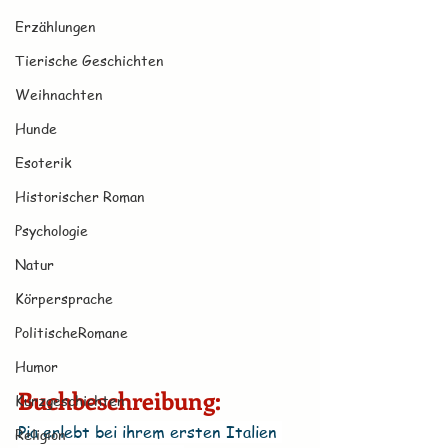
Erzählungen
Tierische Geschichten
Weihnachten
Hunde
Esoterik
Historischer Roman
Psychologie
Natur
Körpersprache
PolitischeRomane
Humor
Buchbeschreibung:
Kurzgeschichten
Pia erlebt bei ihrem ersten Italien 
Religion