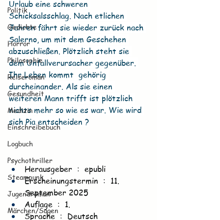
Urlaub eine schweren 
Politik
Schicksalsschlag. Nach etlichen 
Gedichte
Jahren fährt sie wieder zurück nach 
Salerno, um mit dem Geschehen 
Horror
abzuschließen. Plötzlich steht sie 
Philosophie
dem Unfallverursacher gegenüber. 
Ihr Leben kommt  gehörig 
Reiseroman
durcheinander. Als sie einen 
Gesundheit
weiteren Mann trifft ist plötzlich 
nichts mehr so wie es war. Wie wird 
Medizin
sich Pia entscheiden ?
Einschreibebuch
Logbuch
Psychothriller
Herausgeber ‏ : ‎ epubli
Steampunk
Erscheinungstermin ‏ : ‎ 11. 
September 2025
Jugendroman
Auflage ‏ : ‎ 1.
Märchen/Sagen
Sprache ‏ : ‎ Deutsch