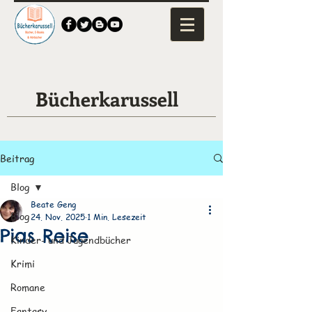
Bücherkarussell
Beitrag
Blog
Beate Geng
Blog
24. Nov. 2025
1 Min. Lesezeit
Pias Reise
Kinder- und Jugendbücher
Krimi
Romane
Fantasy