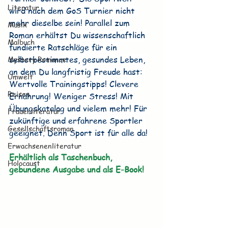
Literatur
wird nach dem GoS Turnier nicht 
mehr dieselbe sein! Parallel zum 
Musik
Roman erhältst Du wissenschaftlich 
Malbuch
fundierte Ratschläge für ein 
Mystery Romance
selbstbestimmtes, gesundes Leben, 
an dem Du langfristig Freude hast: 
Umwelt
Wertvolle Trainingstipps! Clevere 
Reisen
Ernährung! Weniger Stress! Mit 
Übungskatalog und vielem mehr! Für 
Frauenliteratur
zukünftige und erfahrene Sportler 
Gesellschaftsroman
geeignet. Denn Sport ist für alle da!
Erwachsenenliteratur
Erhältlich als Taschenbuch, 
Holocaust
gebundene Ausgabe und als E-Book!