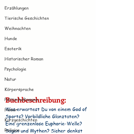
Erzählungen
Tierische Geschichten
Weihnachten
Hunde
Esoterik
Historischer Roman
Psychologie
Natur
Körpersprache
Buchbeschreibung:
PolitischeRomane
Was erwartest Du von einem God of 
Humor
Sports? Vorbildliche Glanztaten? 
Kurzgeschichten
Eine grenzenlose Euphorie-Welle? 
Religion
Sagen und Mythen? Sicher denkst 