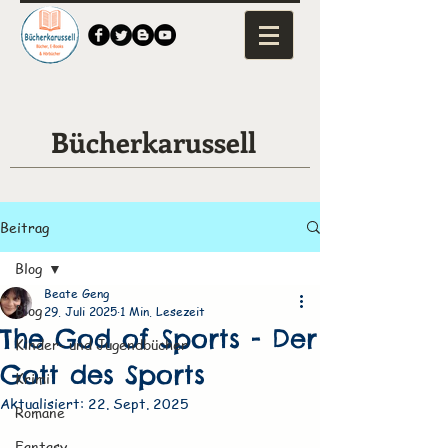
Bücherkarussell
Beitrag
Blog
Beate Geng
Blog
29. Juli 2025
1 Min. Lesezeit
The God of Sports - Der
Kinder- und Jugendbücher
Gott des Sports
Krimi
Aktualisiert:
22. Sept. 2025
Romane
Fantasy