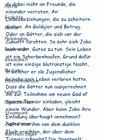
du dabei nicht an Freunde, die 
Politik
einander verraten. An 
Gedichte
Liebesbeziehungen, die zu scheitern 
drohen. An Geldgier und Betrug. 
Horror
Oder an Götter, die sich vor der 
Philosophie
Zukunft fürchten. So sehr sich Jake 
Reiseroman
auch müht, Gutes zu tun: Sein Leben 
ist ein Scherbenhaufen. Grund dafür 
Gesundheit
ist eine einzige blutrünstige Nacht, 
Medizin
in welcher er als Jugendlicher 
beinahe sein Leben verloren hatte. 
Einschreibebuch
Dass die Götter nun ausgerechnet 
Logbuch
ihn zur Teilnahme am neuen God of 
Sports Turnier einladen, gleicht 
Psychothriller
einem Wunder. Aber kann Jake ihre 
Steampunk
Einladung überhaupt annehmen? 
Jugendroman
Sollte man ihm von dem dunklen 
Fluch erzählen, der über dem 
Märchen/Sagen
Turnier schwebt? Die Sportwelt 