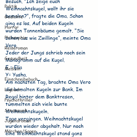
Besuch. "Ich zeige euch 
Politik
Weihnachtskugel, wollt ihr sie 
bemalen?", fragte die Oma. Schon 
Gedichte
ging es los. Auf beiden Kugeln 
Horror
wurden Tannenbäume gemalt. "Sie 
Philosophie
sehen aus wie Zwillinge“, meinte Oma 
Vero.
Reiseroman
Jeder der Jungs schrieb noch sein 
Gesundheit
Monogramm auf die Kugel.
E = Elia
Medizin
Y= Yusha.
Einschreibebuch
Am nächsten Tag, brachte Oma Vero 
die bemalten Kugeln zur Bank. Im 
Logbuch
Regal hinter dem Banktresen, 
Psychothriller
tummelten sich viele bunte 
Steampunk
Weihnachtskugeln.
Tage vergingen. Weihnachtskugel 
Jugendroman
wurden wieder abgeholt. Nur noch 
Märchen/Sagen
eine Weihnachtskugel stand ganz 