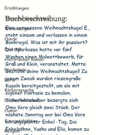
Erzählungen
Buchbeschreibung:
Tierische Geschichten
Eine vergessene Weihnachtskugel E., 
Weihnachten
steht einsam und verlassen in einem 
Hunde
Bankregal. Was ist mit ihr passiert? 
Esoterik
Die Sparkasse hatte vor fünf 
Wochen einen Malwettbewerb, für 
Historischer Roman
Groß und Klein, veranstaltet. Motto: 
Psychologie
Gestalte deine Weihnachtskugel! Zu 
jenem Zweck wurden riesengroße 
Natur
Kugeln bereitgestellt, um sie mit 
Körpersprache
eigener Fantasie zu bemalen. 
Sicherheitshalber besorgte sich 
PolitischeRomane
Oma Vero gleich zwei Stück. Der 
Humor
nächste Sonntag war bei Oma Vero 
Kurzgeschichten
ein ungeplanter Enkel -Tag. Die 
Enkelsöhne, Yusha und Elia, kamen zu 
Religion