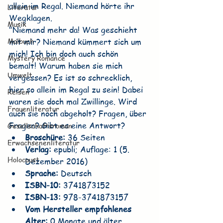
allein im Regal. Niemand hörte ihr 
Literatur
Wegklagen.
Musik
"Niemand mehr da! Was geschieht 
Malbuch
mit mir? Niemand kümmert sich um 
mich! Ich bin doch auch schön 
Mystery Romance
bemalt! Warum haben sie mich 
Umwelt
vergessen? Es ist so schrecklich, 
hier so allein im Regal zu sein! Dabei 
Reisen
waren sie doch mal Zwillinge. Wird 
Frauenliteratur
auch sie noch abgeholt? Fragen, über 
Fragen? Gibt es eine Antwort?
Gesellschaftsroman
Broschüre:
 36 Seiten
Erwachsenenliteratur
Verlag:
 epubli; Auflage: 1 (5. 
Holocaust
Dezember 2016)
Sprache:
 Deutsch
ISBN-10:
 3741873152
ISBN-13:
 978-3741873157
Vom Hersteller empfohlenes 
Alter:
 0 Monate und älter