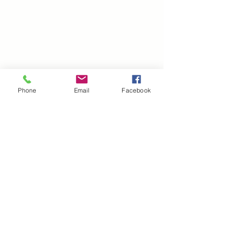
Phone
Email
Facebook
Kinder- und Jugendbücher
Belletristik
Alle ansehen
Aktuelle Beiträge