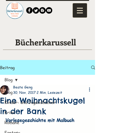
Bücherkarussell
Beitrag
Blog
Beate Geng
Blog
30. Nov. 2017
2 Min. Lesezeit
Eine Weihnachtskugel
Kinder- und Jugendbücher
in der Bank
Krimi
Vorlesegeschichte mit Malbuch
Romane
Fantasy