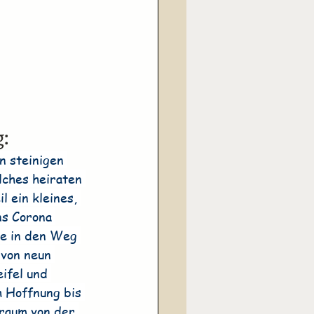
:
n steinigen 
ches heiraten 
l ein kleines, 
ns Corona 
e in den Weg 
 von neun 
ifel und 
h Hoffnung bis 
Traum von der 