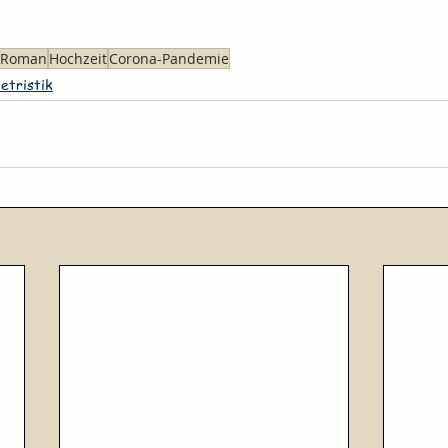
r Roman
Hochzeit
Corona-Pandemie
letristik