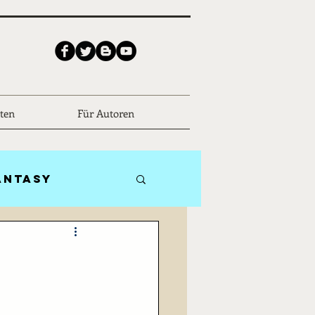
ten
Für Autoren
antasy
Biografien
ceFiction