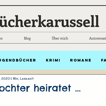
ücherkarussell
en
Blog
Über mich
Autorensei
Jugendbücher
Krimi
Romane
F
. 2020
1 Min. Lesezeit
Liebesgeschichten
Historisch
chter heiratet ...
n
Belletristik
Thriller
Scien