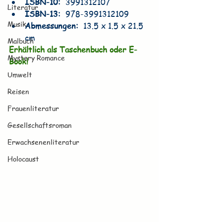
ISBN-10: ‎ 
3991312107
Literatur
ISBN-13: ‎ 
978-3991312109
Musik
Abmessungen: ‎ 
13.5 x 1.5 x 21.5 
cm
Malbuch
Erhältlich als Taschenbuch oder E-
Mystery Romance
Book!
Umwelt
Reisen
Frauenliteratur
Gesellschaftsroman
Erwachsenenliteratur
Holocaust