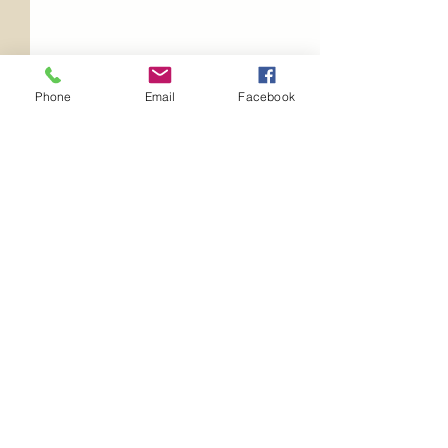
Phone
Email
Facebook
Kommentare
Begegnungen
Dieses eine Leben