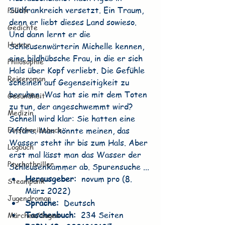
Südfrankreich versetzt. Ein Traum, 
Politik
denn er liebt dieses Land sowieso. 
Gedichte
Und dann lernt er die 
Horror
Schleusenwärterin Michelle kennen, 
eine bildhübsche Frau, in die er sich 
Philosophie
Hals über Kopf verliebt. Die Gefühle 
Reiseroman
scheinen auf Gegenseitigkeit zu 
beruhen. Was hat sie mit dem Toten 
Gesundheit
zu tun, der angeschwemmt wird? 
Medizin
Schnell wird klar: Sie hatten eine 
Einschreibebuch
Affäre. Man könnte meinen, das 
Wasser steht ihr bis zum Hals. Aber 
Logbuch
erst mal lässt man das Wasser der 
Psychothriller
Schleusenkammer ab. Spurensuche ...
Herausgeber: ‎ 
novum pro (8. 
Steampunk
März 2022)
Jugendroman
Sprache: ‎ 
Deutsch
Taschenbuch: ‎ 
234 Seiten
Märchen/Sagen