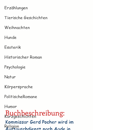
Erzählungen
Tierische Geschichten
Weihnachten
Hunde
Esoterik
Historischer Roman
Psychologie
Natur
Körpersprache
PolitischeRomane
Humor
Buchbeschreibung:
Kurzgeschichten
Kommissar Gerd Pocher wird im 
Religion
Austauschdienst nach Agde in 