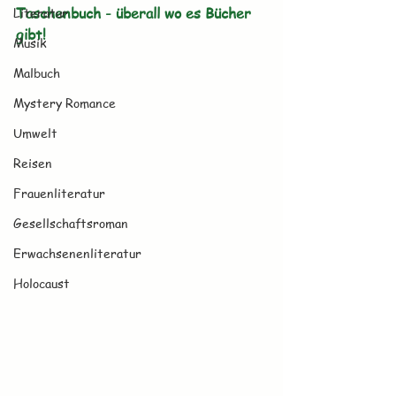
Taschenbuch - überall wo es Bücher 
Literatur
gibt!
Musik
Malbuch
Mystery Romance
Umwelt
Reisen
Frauenliteratur
Gesellschaftsroman
Erwachsenenliteratur
Holocaust