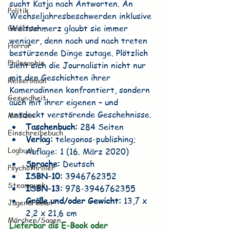
sucht Katja nach Antworten. An 
Politik
Wechseljahresbeschwerden inklusive 
Weltschmerz glaubt sie immer 
Gedichte
weniger, denn nach und nach treten 
Horror
bestürzende Dinge zutage. Plötzlich 
Philosophie
sieht sich die Journalistin nicht nur 
mit den Geschichten ihrer 
Reiseroman
Kameradinnen konfrontiert, sondern 
Gesundheit
auch mit ihrer eigenen – und 
entdeckt verstörende Geschehnisse.
Medizin
Taschenbuch:
 284 Seiten
Einschreibebuch
Verlag:
 telegonos-publishing; 
Logbuch
Auflage: 1 (16. März 2020)
Sprache:
 Deutsch
Psychothriller
ISBN-10:
 3946762352
Steampunk
ISBN-13:
 978-3946762355
Größe und/oder Gewicht:
 13,7 x 
Jugendroman
2,2 x 21,6 cm
Märchen/Sagen
Lieferbar als E-Book oder 