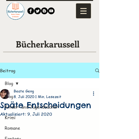
Bücherkarussell
Beitrag
Blog
Beate Geng
Blog
8. Juli 2020
1 Min. Lesezeit
Späte Entscheidungen
Kinder- und Jugendbücher
Aktualisiert:
9. Juli 2020
Krimi
Romane
Fantasy