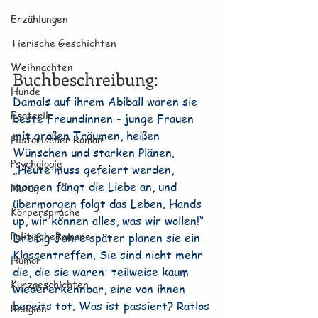
Erzählungen
Tierische Geschichten
Weihnachten
Buchbeschreibung:
Hunde
Damals auf ihrem Abiball waren sie 
Esoterik
beste Freundinnen - junge Frauen 
mit großen Träumen, heißen 
Historischer Roman
Wünschen und starken Plänen. 
Psychologie
„Heute muss gefeiert werden, 
morgen fängt die Liebe an, und 
Natur
übermorgen folgt das Leben. Hands 
Körpersprache
up, wir können alles, was wir wollen!“
PolitischeRomane
Dreißig Jahre später planen sie ein 
Klassentreffen. Sie sind nicht mehr 
Humor
die, die sie waren: teilweise kaum 
Kurzgeschichten
wiedererkennbar, eine von ihnen 
bereits tot. Was ist passiert? Ratlos 
Religion