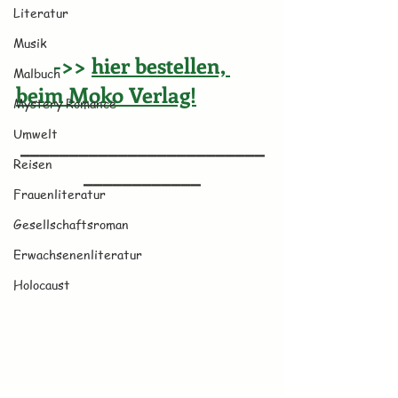
Literatur
Musik
->> 
hier bestellen, 
Malbuch
beim Moko Verlag!
Mystery Romance
Umwelt
_________________________
Reisen
____________
Frauenliteratur
Gesellschaftsroman
Erwachsenenliteratur
Holocaust