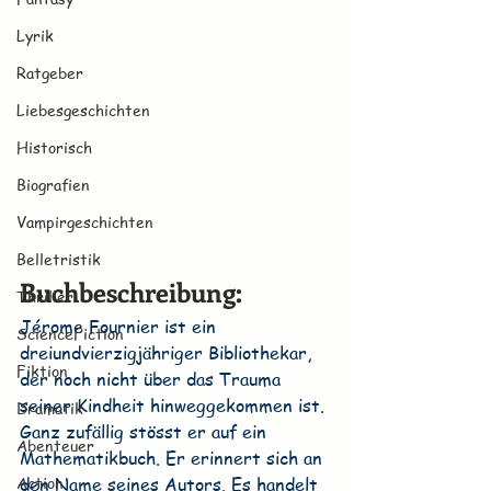
Lyrik
Ratgeber
Liebesgeschichten
Historisch
Biografien
Vampirgeschichten
Belletristik
Buchbeschreibung:
Thriller
Jérome Fournier ist ein 
ScienceFiction
dreiundvierzigjähriger Bibliothekar, 
Fiktion
der noch nicht über das Trauma 
seiner Kindheit hinweggekommen ist. 
Dramatik
Ganz zufällig stösst er auf ein 
Abenteuer
Mathematikbuch. Er erinnert sich an 
Action
den Name seines Autors. Es handelt 