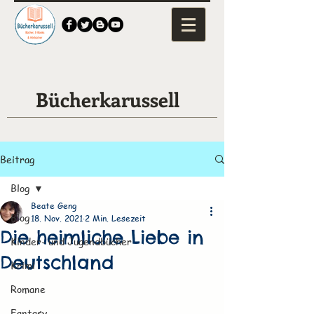
Bücherkarussell
Beitrag
Blog
Beate Geng
Blog
18. Nov. 2021
2 Min. Lesezeit
Die heimliche Liebe in
Kinder- und Jugendbücher
Deutschland
Krimi
Romane
Fantasy