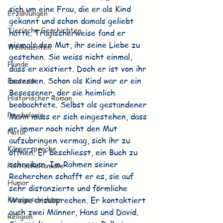
sich um eine Frau, die er als Kind 
Erzählungen
gekannt und schon damals geliebt 
Tierische Geschichten
hatte. Tragischerweise fand er 
niemals den Mut, ihr seine Liebe zu 
Weihnachten
gestehen. Sie weiss nicht einmal, 
Hunde
dass er existiert. Doch er ist von ihr 
besessen. Schon als Kind war er ein 
Esoterik
Besessener, der sie heimlich 
Historischer Roman
beobachtete. Selbst als gestandener 
Psychologie
Mann muss er sich eingestehen, dass 
er immer noch nicht den Mut 
Natur
aufzubringen vermag, sich ihr zu 
Körpersprache
öffnen. Er beschliesst, ein Buch zu 
schreiben. Im Rahmen seiner 
PolitischeRomane
Recherchen schafft er es, sie auf 
Humor
sehr distanzierte und förmliche 
Kurzgeschichten
Weise anzusprechen. Er kontaktiert 
auch zwei Männer, Hans und David. 
Religion