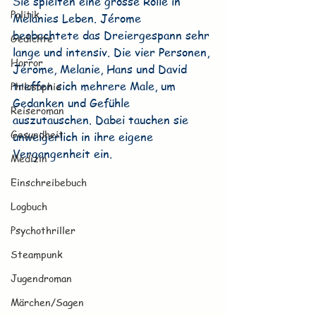
Sie spielten eine grosse Rolle in 
Politik
Melanies Leben. Jérome 
beobachtete das Dreiergespann sehr 
Gedichte
lange und intensiv. Die vier Personen, 
Horror
Jérome, Melanie, Hans und David 
treffen sich mehrere Male, um 
Philosophie
Gedanken und Gefühle 
Reiseroman
auszutauschen. Dabei tauchen sie 
Gesundheit
unweigerlich in ihre eigene 
Vergangenheit ein.
Medizin
Einschreibebuch
Logbuch
Psychothriller
Steampunk
Jugendroman
Märchen/Sagen