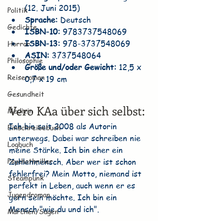
(12. Juni 2015)
Politik
Sprache:
 Deutsch
Gedichte
ISBN-10:
 9783737548069
ISBN-13:
 978-3737548069
Horror
ASIN:
 3737548064
Philosophie
Größe und/oder Gewicht:
 12,5 x 
Reiseroman
0,7 x 19 cm
Gesundheit
Vero KAa über sich selbst:
Medizin
Ich bin seit 2008 als Autorin 
Einschreibebuch
unterwegs. Dabei war schreiben nie 
Logbuch
meine Stärke. Ich bin eher ein 
Psychothriller
Zahlenmensch. Aber wer ist schon 
fehlerfrei? Mein Motto, niemand ist 
Steampunk
perfekt in Leben, auch wenn er es 
Jugendroman
gern sein möchte. Ich bin ein 
Mensch "wie du und ich".
Märchen/Sagen