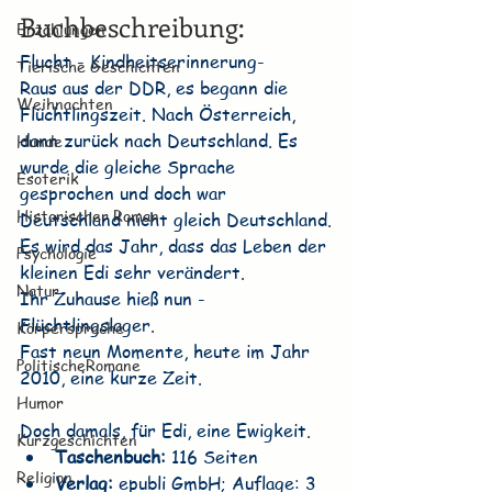
Buchbeschreibung:
Erzählungen
Flucht - Kindheitserinnerung-
Tierische Geschichten
Raus aus der DDR, es begann die 
Weihnachten
Flüchtlingszeit. Nach Österreich, 
dann zurück nach Deutschland. Es 
Hunde
wurde die gleiche Sprache 
Esoterik
gesprochen und doch war 
Historischer Roman
Deutschland nicht gleich Deutschland.
Es wird das Jahr, dass das Leben der 
Psychologie
kleinen Edi sehr verändert.
Natur
Ihr Zuhause hieß nun - 
Flüchtlingslager.
Körpersprache
Fast neun Momente, heute im Jahr 
PolitischeRomane
2010, eine kurze Zeit.
Humor
Doch damals, für Edi, eine Ewigkeit.
Kurzgeschichten
Taschenbuch:
 116 Seiten
Religion
Verlag:
 epubli GmbH; Auflage: 3 