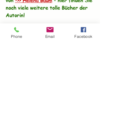
von 
->> Helena Baum
 - hier finden Sie 
noch viele weitere tolle Bücher der 
Autorin!
Phone
Email
Facebook
Belletristik
Roman
Familienroman
Romane
Belletristik
Alle ansehen
Aktuelle Beiträge