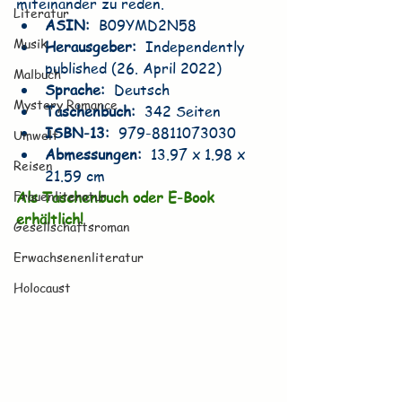
miteinander zu reden.
Literatur
ASIN: ‎ 
B09YMD2N58
Musik
Herausgeber: ‎ 
Independently 
published (26. April 2022)
Malbuch
Sprache: ‎ 
Deutsch
Mystery Romance
Taschenbuch: ‎ 
342 Seiten
ISBN-13: ‎ 
979-8811073030
Umwelt
Abmessungen: ‎ 
13.97 x 1.98 x 
Reisen
21.59 cm
Frauenliteratur
Als Taschenbuch oder E-Book 
erhältlich!
Gesellschaftsroman
Erwachsenenliteratur
Holocaust