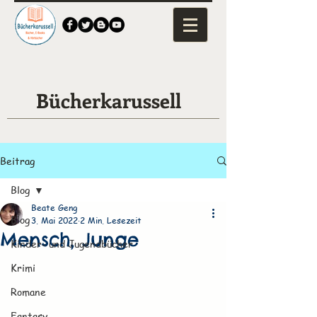
Bücherkarussell
Beitrag
Blog
Beate Geng
Blog
3. Mai 2022
2 Min. Lesezeit
Mensch, Junge
Kinder- und Jugendbücher
Krimi
Romane
Fantasy