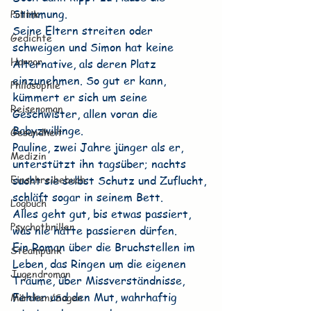
Stimmung.
Politik
Seine Eltern streiten oder 
Gedichte
schweigen und Simon hat keine 
Horror
Alternative, als deren Platz 
einzunehmen. So gut er kann, 
Philosophie
kümmert er sich um seine 
Reiseroman
Geschwister, allen voran die 
Babyzwillinge.
Gesundheit
Pauline, zwei Jahre jünger als er, 
Medizin
unterstützt ihn tagsüber; nachts 
Einschreibebuch
sucht sie selbst Schutz und Zuflucht, 
schläft sogar in seinem Bett.
Logbuch
Alles geht gut, bis etwas passiert, 
Psychothriller
was nie hätte passieren dürfen.
Ein Roman über die Bruchstellen im 
Steampunk
Leben, das Ringen um die eigenen 
Jugendroman
Träume, über Missverständnisse, 
Fehler und den Mut, wahrhaftig 
Märchen/Sagen