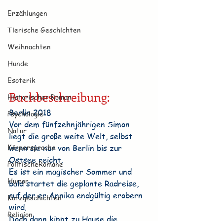
Erzählungen
Tierische Geschichten
Weihnachten
Hunde
Esoterik
Buchbeschreibung:
Historischer Roman
Berlin 2018
Psychologie
Vor dem fünfzehnjährigen Simon 
Natur
liegt die große weite Welt, selbst 
Körpersprache
wenn sie nur von Berlin bis zur 
Ostsee reicht.
PolitischeRomane
Es ist ein magischer Sommer und 
Humor
bald startet die geplante Radreise, 
auf der er Annika endgültig erobern 
Kurzgeschichten
wird.
Religion
Doch dann kippt zu Hause die 