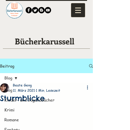
Bücherkarussell
Beitrag
Blog
Beate Geng
Blog
11. März 2021
1 Min. Lesezeit
Sturmblicke
Kinder- und Jugendbücher
Krimi
Romane
Fantasy