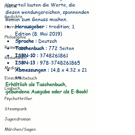
Vorurteil lauten die Werte, die 
Politik
diesen wendungsreichen, spannenden 
Gedichte
Roman zum Genuss machen.
Herausgeber : 
tredition; 1. 
Horror
Edition (8. Mai 2019)
Philosophie
Sprache : 
Deutsch
Reiseroman
Taschenbuch : 
772 Seiten
ISBN-10 : 
3748261861
Gesundheit
ISBN-13 : 
978-3748261865
Medizin
Abmessungen : 
14.8 x 4.32 x 21 
cm
Einschreibebuch
Erhältlich als Taschenbuch, 
Logbuch
gebundene Ausgabe oder als E-Book!
Psychothriller
Steampunk
Jugendroman
Märchen/Sagen