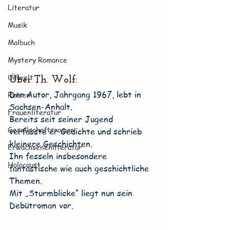
Literatur
Musik
Malbuch
Mystery Romance
Umwelt
Über Th. Wolf:
Der Autor, Jahrgang 1967, lebt in 
Reisen
Sachsen-Anhalt.
Frauenliteratur
Bereits seit seiner Jugend 
Gesellschaftsroman
verfasste er Gedichte und schrieb 
kleinere Geschichten.
Erwachsenenliteratur
Ihn fesseln insbesondere 
Holocaust
fantastische wie auch geschichtliche 
Themen.
Mit „Sturmblicke“ liegt nun sein 
Debütroman vor.