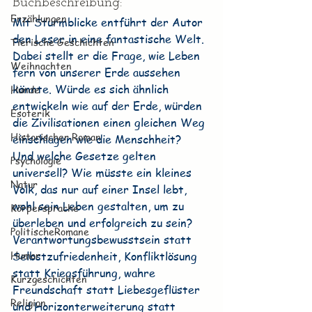
Buchbeschreibung:
Erzählungen
Mit Sturmblicke entführt der Autor 
den Leser in eine fantastische Welt. 
Tierische Geschichten
Dabei stellt er die Frage, wie Leben 
Weihnachten
fern von unserer Erde aussehen 
könnte. Würde es sich ähnlich 
Hunde
entwickeln wie auf der Erde, würden 
Esoterik
die Zivilisationen einen gleichen Weg 
Historischer Roman
einschlagen wie die Menschheit?
Und welche Gesetze gelten 
Psychologie
universell? Wie müsste ein kleines 
Natur
Volk, das nur auf einer Insel lebt, 
wohl sein Leben gestalten, um zu 
Körpersprache
überleben und erfolgreich zu sein?
PolitischeRomane
Verantwortungsbewusstsein statt 
Humor
Selbstzufriedenheit, Konfliktlösung 
statt Kriegsführung, wahre 
Kurzgeschichten
Freundschaft statt Liebesgeflüster 
Religion
und Horizonterweiterung statt 