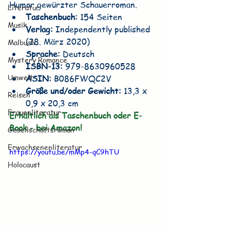
Humor gewürzter Schauerroman.
Literatur
Taschenbuch:
 154 Seiten
Musik
Verlag:
 Independently published 
(28. März 2020)
Malbuch
Sprache:
 Deutsch
Mystery Romance
ISBN-13:
 979-8630960528
Umwelt
ASIN:
 B086FWQC2V
Größe und/oder Gewicht: 
13,3 x 
Reisen
0,9 x 20,3 cm
Frauenliteratur
Erhältlich als Taschenbuch oder E-
Book - bei Amazon!
Gesellschaftsroman
Erwachsenenliteratur
https://youtu.be/mMp4-qC9hTU
Holocaust