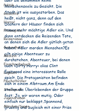
aber sie bekommen keine 
Politik
Menschenseele zu Gesicht. Die 
Stadt ist wie ausgestorben. Das 
Gedichte
heißt, nicht ganz, denn auf den 
Horror
Dächern der Häuser finden sich 
immer mehr mächtige Adler ein. Und 
Philosophie
dann entdecken die Reisenden Tote, 
Reiseroman
an denen sich die Adler gütlich getan 
Gesundheit
haben. Adler morden Menschen?Es 
gilt einige Abenteuer zu 
Medizin
durchstehen. Abenteuer, bei denen 
Einschreibebuch
auch ›Dirty Harry‹ alias Clint 
Eastwood eine interessante Rolle 
Logbuch
spielt. Die Protagonisten befinden 
Psychothriller
sich in einem Albtraum.Am Ende 
stellen die Überlebenden der Gruppe 
Steampunk
fest: Ja, wir waren mutig. Oder 
Jugendroman
einfach nur bekloppt.Spannend, 
Märchen/Sagen
gruselig und zugleich mit einer Prise 