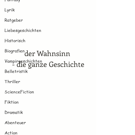
Lyrik
Ratgeber
Liebesgeschichten
Historisch
Biografien
der Wahnsinn 
Vampirgeschichten
- die ganze Geschichte
Belletristik
Thriller
ScienceFiction
Fiktion
Dramatik
Abenteuer
Action