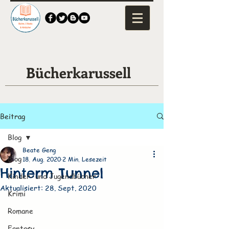
Bücherkarussell
Beitrag
Blog
Beate Geng
Blog
18. Aug. 2020
2 Min. Lesezeit
Hinterm Tunnel
Kinder- und Jugendbücher
Aktualisiert:
28. Sept. 2020
Krimi
Romane
Fantasy