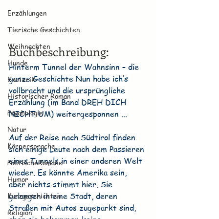
Erzählungen
Tierische Geschichten
Weihnachten
Buchbeschreibung:
Hunde
Hinterm Tunnel der Wahnsinn – die 
ganze Geschichte Nun habe ich’s 
Esoterik
vollbracht und die ursprüngliche 
Historischer Roman
Erzählung (im Band DREH DICH 
Psychologie
NICHT UM) weitergesponnen ...
Natur
Auf der Reise nach Südtirol finden 
Körpersprache
sich einige Leute nach dem Passieren 
eines Tunnels in einer anderen Welt 
PolitischeRomane
wieder. Es könnte Amerika sein, 
Humor
aber nichts stimmt hier. Sie 
gelangen in eine Stadt, deren 
Kurzgeschichten
Straßen mit Autos zugeparkt sind, 
Religion