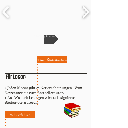
Werbung buchen
-> zum Ostermarkt ...
Für Leser:
> Jeden Monat gibt es Neuerscheinungen.
Vom
Newcomer bis zum Bestsellerautor.
> Auf Wunsch besorgen wir euch signierte
Bücher der Autoren
Mehr erfahren